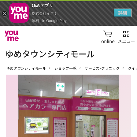
ゆめアプ‪リ‬
詳細
株式会社イズミ
無料 - In Google Play
online
ゆめタウンシティモール
ショップ一覧
サービス・クリニック
クイ