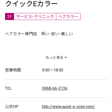
クイックEカラー
2F
サービス・クリニック
ヘアカラー
ヘアカラー専門店 早い･安い･美しい
【メニュー価格】
もっと見る
全体染め(シャンプー込) 3,000円(税込)
ロング料金 +500円(税込)
営業時間
9:00～18:00
根元染め(シャンプー込) 2,500円(税込)
部分染め(シャンプー込) 1,250円(税込)
TEL
0968-66-3136
ヘナ染め(シャンプー込) 3,500円(税込)
公式HP
http://www.quick-e-color.com/
取扱商品