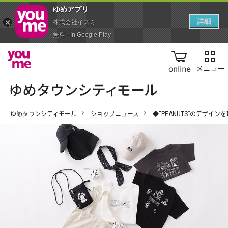
ゆめアプ‪リ‬
詳細
株式会社イズミ
無料 - In Google Play
online
ゆめタウンシティモール
ショップニュース
◆“PEANUTS”のデザイ