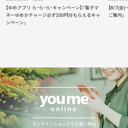
【ゆめアプリ ら・ら・ら・キャンペーン】『電子マ
【8/7(
ネーゆめかチャージ必ず200円分もらえるキャ
ご案内』
ンペーン』