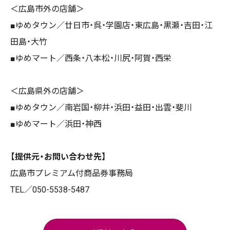
＜広島市外の店舗＞
■ゆめタウン／廿日市・呉・学園店・東広島・黒瀬・吉田・江
田島・大竹
■ゆめマート／
西条・
八本松・川尻・阿賀・西栄
＜広島県外の店舗＞
■ゆめタウン／南岩国・柳井・浜田・益田・出雲・斐川
■ゆめマート／浜田・神西
【提供元・お問い合わせ先】
広島市プレミアム付商品券事務局
TEL／050-5538-5487