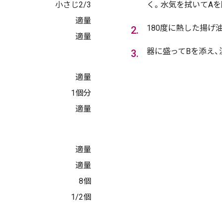
小さじ2/3
く。水気を拭いてAを
適量
180度に熱した揚げ油
適量
器に盛ってBを添え、
適量
1個分
適量
適量
適量
8個
1/2個