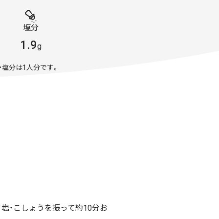
塩分
1.9
g
・塩分は1人分です。
、塩・こしょうを振って約10分お