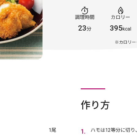
調理時間
カロリー
23
395
分
kcal
※カロリー
作り方
1尾
ハモは12等分に切り