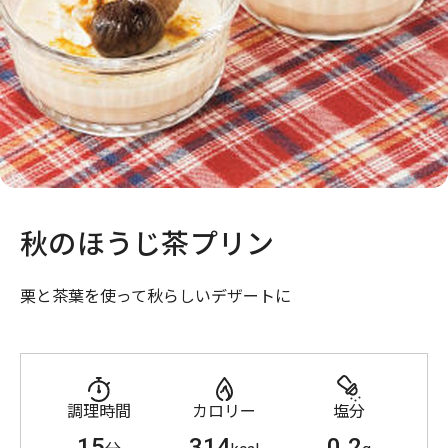
秋のほうじ茶プリン
栗と茶葉を使って秋らしいデザートに
調理時間
カロリー
塩分
15
314
0.2