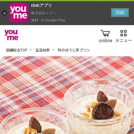
ゆめアプ‪リ‬
詳細
株式会社イズミ
無料 - In Google Play
online
店舗総合TOP
生活旬祭
秋のほうじ茶プリン