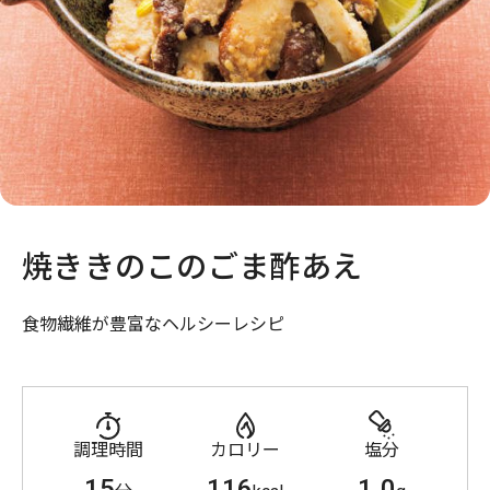
焼ききのこのごま酢あえ
食物繊維が豊富なヘルシーレシピ
調理時間
カロリー
塩分
15
116
1.0