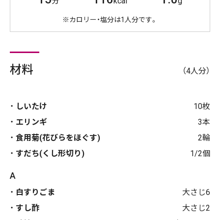
分
kcal
g
※カロリー・塩分は1人分です。
材料
（4人分）
しいたけ
10枚
エリンギ
3本
食用菊(花びらをほぐす)
2輪
すだち(くし形切り)
1/2個
A
白すりごま
大さじ6
すし酢
大さじ2