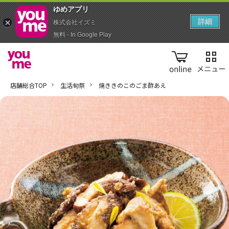
ゆめアプ‪リ‬
詳細
株式会社イズミ
無料 - In Google Play
online
店舗総合TOP
生活旬祭
焼ききのこのごま酢あえ