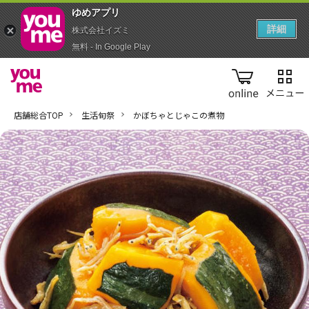
ゆめアプ‪リ‬
詳細
株式会社イズミ
無料 - In Google Play
online
店舗総合TOP
生活旬祭
かぼちゃとじゃこの煮物