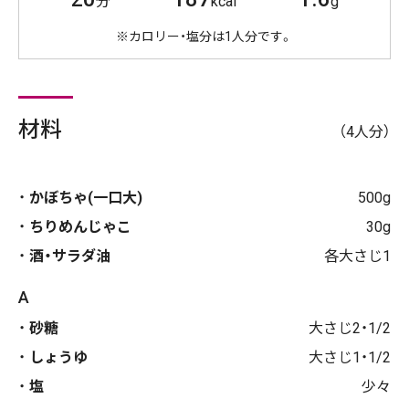
分
kcal
g
※カロリー・塩分は1人分です。
材料
（4人分）
かぼちゃ(一口大)
500g
ちりめんじゃこ
30g
酒・サラダ油
各大さじ1
A
砂糖
大さじ2・1/2
しょうゆ
大さじ1・1/2
塩
少々