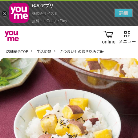
ゆめアプ‪リ‬
詳細
株式会社イズミ
無料 - In Google Play
online
店舗総合TOP
生活旬祭
さつまいもの炊き込みご飯