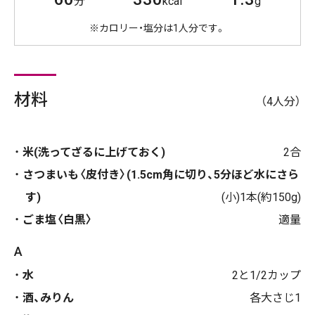
分
kcal
g
※カロリー・塩分は1人分です。
材料
（4人分）
米(洗ってざるに上げておく)
2合
さつまいも〈皮付き〉(1.5cm角に切り、5分ほど水にさら
す)
(小)1本(約150g)
ごま塩〈白黒〉
適量
A
水
2と1/2カップ
酒、みりん
各大さじ1