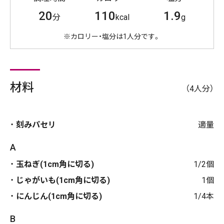
20
110
1.9
分
kcal
g
※カロリー・塩分は1人分です。
材料
（4人分）
刻みパセリ
適量
A
玉ねぎ(1cm角に切る)
1/2個
じゃがいも(1cm角に切る)
1個
にんじん(1cm角に切る)
1/4本
B