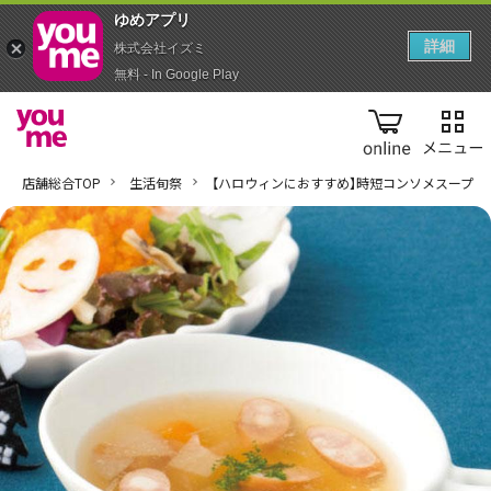
ゆめアプ‪リ‬
詳細
株式会社イズミ
無料 - In Google Play
online
店舗総合TOP
生活旬祭
【ハロウィンにおすすめ】時短コンソメスープ