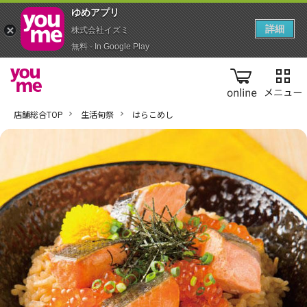
ゆめアプ‪リ‬
詳細
株式会社イズミ
無料 - In Google Play
online
店舗総合TOP
生活旬祭
はらこめし