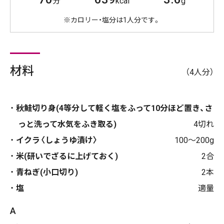
分
kcal
g
※カロリー・塩分は1人分です。
材料
（4人分）
秋鮭切り身(4等分して軽く塩をふって10分ほど置き、さ
っと洗って水気をふき取る)
4切れ
イクラ〈しょうゆ漬け〉
100〜200g
米(研いでざるに上げておく)
2合
青ねぎ(小口切り)
2本
塩
適量
A