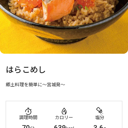
はらこめし
郷土料理を簡単に～宮城発～
調理時間
カロリー
塩分
70
639
3.6