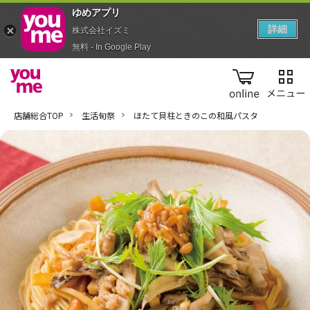
ゆめアプ‪リ‬
詳細
株式会社イズミ
無料 - In Google Play
online
店舗総合TOP
生活旬祭
ほたて貝柱ときのこの和風パスタ