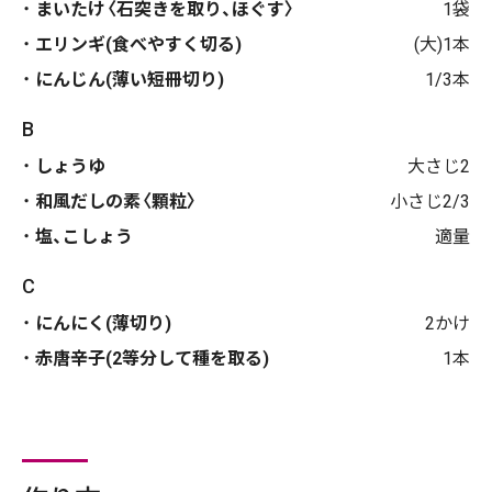
まいたけ〈石突きを取り、ほぐす〉
1袋
エリンギ(食べやすく切る)
(大)1本
にんじん(薄い短冊切り)
1/3本
B
しょうゆ
大さじ2
和風だしの素〈顆粒〉
小さじ2/3
塩、こしょう
適量
C
にんにく(薄切り)
2かけ
赤唐辛子(2等分して種を取る)
1本