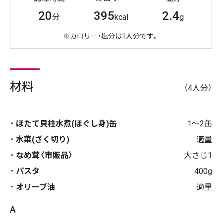
20
395
2.4
分
kcal
g
※カロリー・塩分は1人分です。
材料
（4人分）
ほたて貝柱水煮(ほぐし身)缶
1～2缶
水菜(ざく切り)
適量
なめ茸〈市販品〉
大さじ1
パスタ
400g
オリーブ油
適量
A