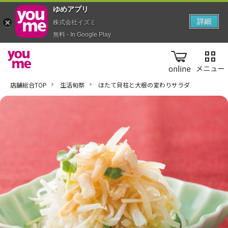
ゆめアプ‪リ‬
詳細
株式会社イズミ
無料 - In Google Play
online
店舗総合TOP
生活旬祭
ほたて貝柱と大根の変わりサラダ