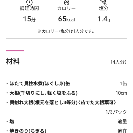
調理時間
カロリー
塩分
15
65
1.4
分
kcal
g
※カロリー・塩分は1人分です。
材料
（4人分）
ほたて貝柱水煮(ほぐし身)缶
1缶
大根(千切りにし、軽く塩をふる)
10cm
貝割れ大根(根元を落とし3等分)〈茹でた大根葉可〉
1/3パック
塩
適量
焼きのり(ちぎる)
適宜