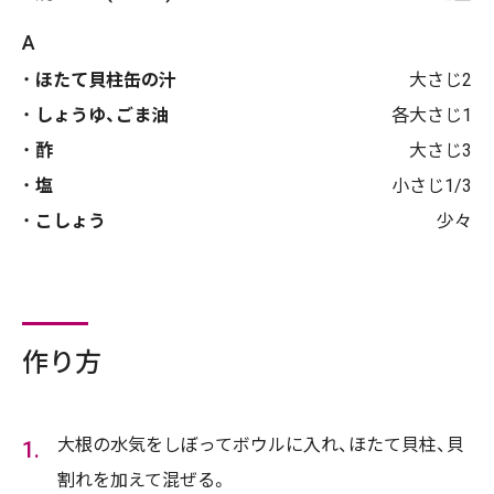
A
ほたて貝柱缶の汁
大さじ2
しょうゆ、ごま油
各大さじ1
酢
大さじ3
塩
小さじ1/3
こしょう
少々
作り方
大根の水気をしぼってボウルに入れ、ほたて貝柱、貝
割れを加えて混ぜる。