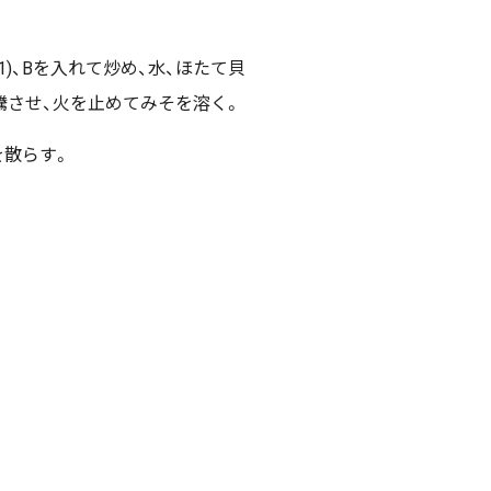
1)、Bを入れて炒め、水、ほたて貝
騰させ、火を止めてみそを溶く。
を散らす。