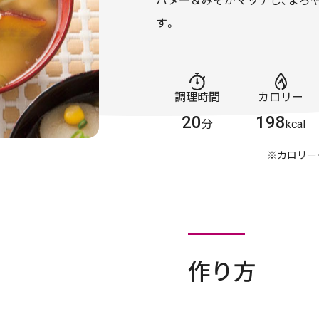
バター＆みそがマッチし、まろ
す。
調理時間
カロリー
20
198
分
kcal
※カロリー
作り方