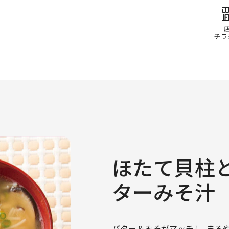
ほたて貝柱
ターみそ汁