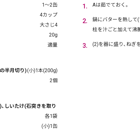
1～2缶
Aは茹でておく。
4カップ
鍋にバターを熱して(
大さじ4
柱を汁ごと加えて沸
20g
(2)を器に盛り、ねぎ
適量
さの半月切り)
(小)1本(200g)
2個
)、しいたけ(石突きを取り
各1袋
(小)1缶