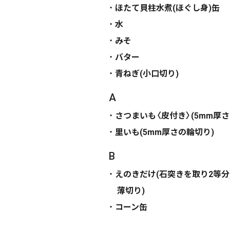
ほたて貝柱水煮(ほぐし身)缶
水
みそ
バター
青ねぎ(小口切り)
A
さつまいも〈皮付き〉(5mm厚
里いも(5mm厚さの輪切り)
B
えのきだけ(石突きを取り2等分
薄切り)
コーン缶