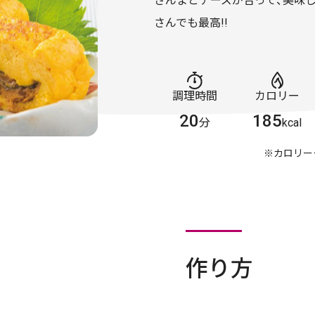
さんまとチーズが合って、美味
さんでも最高!!
調理時間
カロリー
20
185
分
kcal
※カロリー
作り方