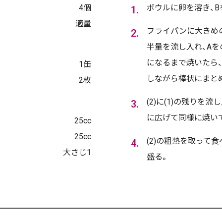
4個
ボウルに卵を溶き、B
適量
フライパンに大きめの
半量を流し入れ、Aを
になるまで焼いたら
1缶
しながら棒状にまと
2枚
(2)に(1)の残りを
に広げて同様に焼い
25cc
25cc
(2)の粗熱を取って
大さじ1
盛る。