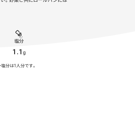
しい。野菜と共にロールパンには
塩分
1.1
g
・塩分は1人分です。