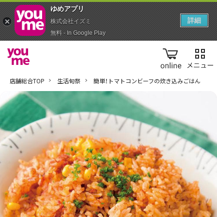
ゆめアプ‪リ‬
詳細
株式会社イズミ
無料 - In Google Play
online
店舗総合TOP
生活旬祭
簡単！トマトコンビーフの炊き込みごはん