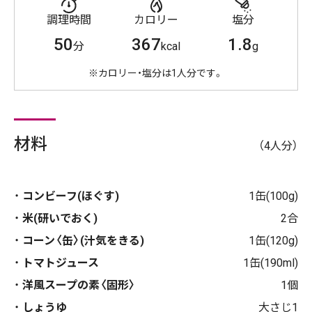
調理時間
カロリー
塩分
50
367
1.8
分
kcal
g
※カロリー・塩分は1人分です。
材料
（4人分）
コンビーフ(ほぐす)
1缶(100g)
米(研いでおく)
2合
コーン〈缶〉(汁気をきる)
1缶(120g)
トマトジュース
1缶(190ml)
洋風スープの素〈固形〉
1個
しょうゆ
大さじ1