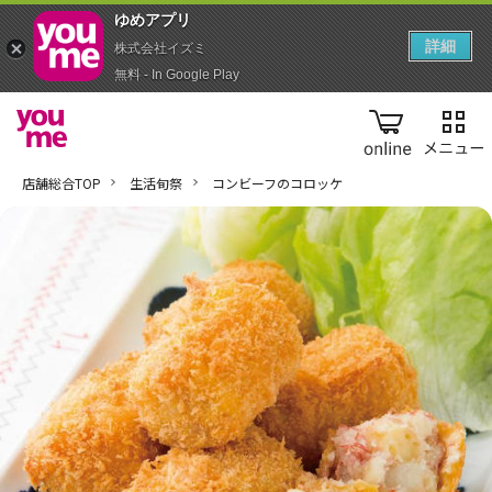
ゆめアプ‪リ‬
詳細
株式会社イズミ
無料 - In Google Play
online
店舗総合TOP
生活旬祭
コンビーフのコロッケ