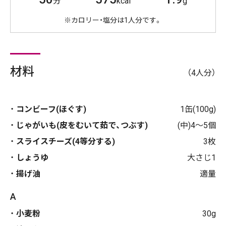
分
kcal
g
※カロリー・塩分は1人分です。
材料
（4人分）
コンビーフ(ほぐす)
1缶(100g)
じゃがいも(皮をむいて茹で、つぶす)
(中)4～5個
スライスチーズ(4等分する)
3枚
しょうゆ
大さじ1
揚げ油
適量
A
小麦粉
30g