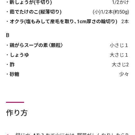
新しょうが(千切り)
1/2かけ
茹でたけのこ(縦薄切り)
(小)1/2本(約50g)
オクラ(塩もみして産毛を取り、1cm厚さの輪切り)
2本
B
鶏がらスープの素〈顆粒〉
小さじ１
しょうゆ
大さじ１
酢
大さじ2
砂糖
少々
作り方