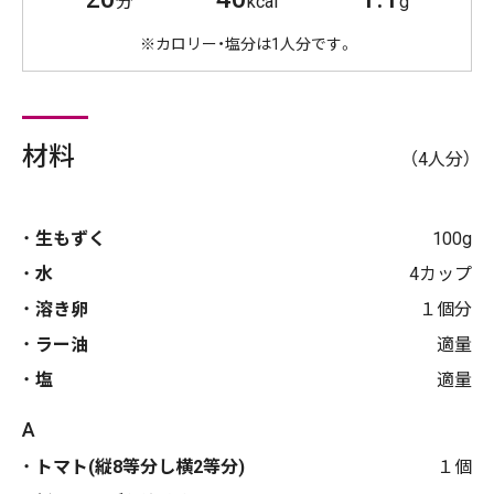
分
kcal
g
※カロリー・塩分は1人分です。
材料
（4人分）
生もずく
100g
水
4カップ
溶き卵
１個分
ラー油
適量
塩
適量
A
トマト(縦8等分し横2等分)
１個