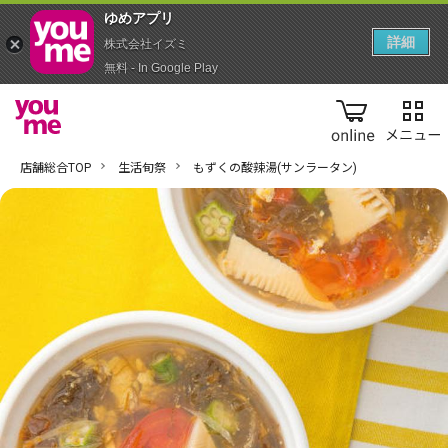
ゆめアプ‪リ‬
詳細
株式会社イズミ
無料 - In Google Play
online
店舗総合TOP
生活旬祭
もずくの酸辣湯(サンラータン)