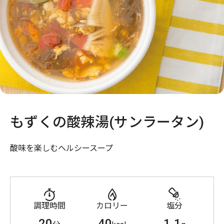
もずくの酸辣湯(サンラータン)
酸味を楽しむヘルシースープ
調理時間
カロリー
塩分
20
40
1.1