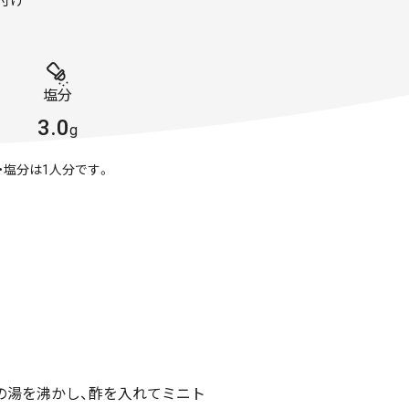
付け
塩分
3.0
g
・塩分は1人分です。
の湯を沸かし、酢を入れてミニト