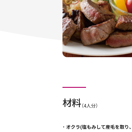
材料
（4人分）
オクラ(塩もみして産毛を取り、