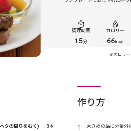
ワンプレートでおしゃれに盛り
調理時間
カロリー
15
66
分
kcal
※カロリー
作り方
ヘタの周りをむく)
8本
大きめの鍋に分量外