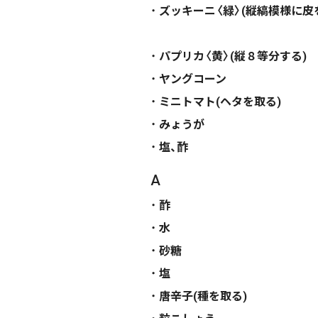
ズッキーニ〈緑〉(縦縞模様に皮
パプリカ〈黄〉(縦８等分する)
ヤングコーン
ミニトマト(ヘタを取る)
みょうが
塩、酢
A
酢
水
砂糖
塩
唐辛子(種を取る)