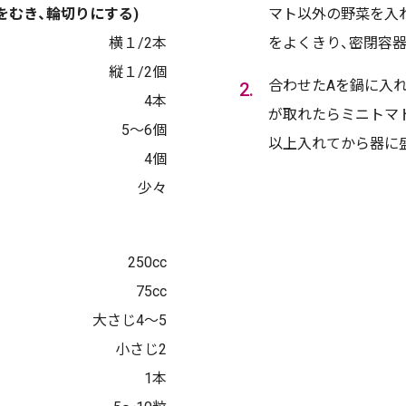
をむき、輪切りにする)
マト以外の野菜を入
横１/2本
をよくきり、密閉容器
縦１/2個
合わせたAを鍋に入れ
4本
が取れたらミニトマ
5〜6個
以上入れてから器に
4個
少々
250cc
75cc
大さじ4〜5
小さじ2
1本