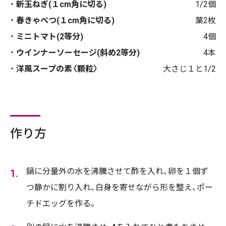
新玉ねぎ(１cm角に切る)
1/2個
春きゃべつ(１cm角に切る)
葉2枚
ミニトマト(2等分)
4個
ウインナーソーセージ(斜め2等分)
4本
洋風スープの素〈顆粒〉
大さじ１と1/2
作り方
鍋に分量外の水を沸騰させて酢を入れ、卵を１個ず
つ静かに割り入れ、白身を寄せながら形を整え、ポー
チドエッグを作る。