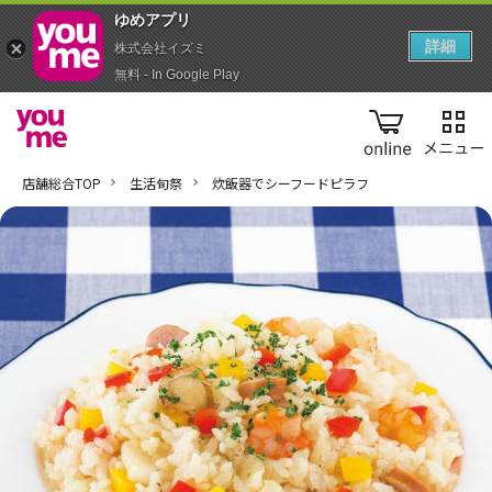
ゆめアプ‪リ‬
詳細
株式会社イズミ
無料 - In Google Play
online
店舗総合TOP
生活旬祭
炊飯器でシーフードピラフ