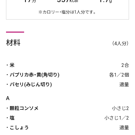
分
kcal
g
※カロリー・塩分は1人分です。
材料
（4人分）
米
2合
パプリカ赤・黄(角切り)
各1／2個
パセリ(みじん切り)
適量
A
顆粒コンソメ
小さじ2
塩
小さじ1／2
こしょう
適量