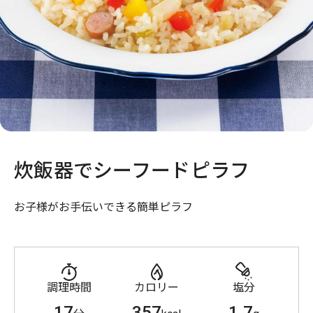
炊飯器でシーフードピラフ
お子様がお手伝いできる簡単ピラフ
調理時間
カロリー
塩分
17
357
1.7