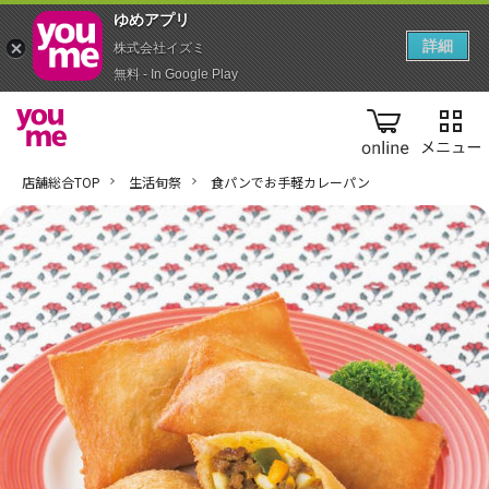
ゆめアプ‪リ‬
詳細
株式会社イズミ
無料 - In Google Play
online
店舗総合TOP
生活旬祭
食パンでお手軽カレーパン