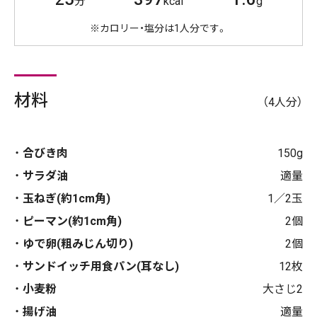
分
kcal
g
※カロリー・塩分は1人分です。
材料
（4人分）
合びき肉
150g
サラダ油
適量
玉ねぎ(約1cm角)
1／2玉
ピーマン(約1cm角)
2個
ゆで卵(粗みじん切り)
2個
サンドイッチ用食パン(耳なし)
12枚
小麦粉
大さじ2
揚げ油
適量