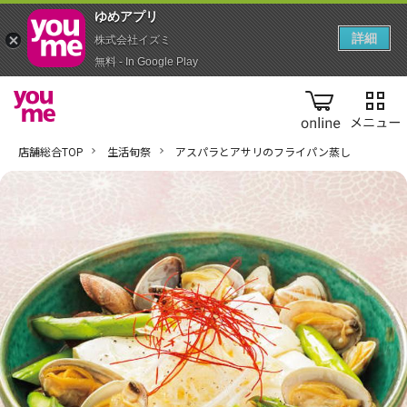
ゆめアプ‪リ‬
詳細
株式会社イズミ
無料 - In Google Play
online
店舗総合TOP
生活旬祭
アスパラとアサリのフライパン蒸し