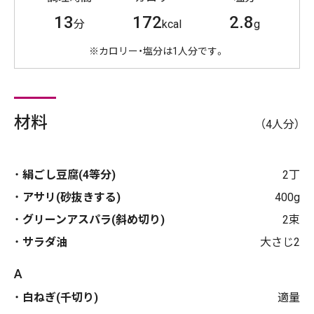
13
172
2.8
分
kcal
g
※カロリー・塩分は1人分です。
材料
（4人分）
絹ごし豆腐(4等分)
2丁
アサリ(砂抜きする)
400g
グリーンアスパラ(斜め切り)
2束
サラダ油
大さじ2
A
白ねぎ(千切り)
適量