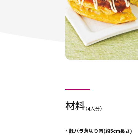
材料
（4人分）
豚バラ薄切り肉(約5cm長さ)