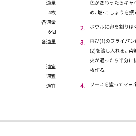
適量
色が変わったらキャ
4枚
め、塩・こしょうを振
各適量
ボウルに卵を割りほぐ
6個
再び(1)のフライパ
各適量
(2)を流し入れる。
火が通ったら半分に
適宜
枚作る。
適宜
ソースを塗ってマヨネ
適宜