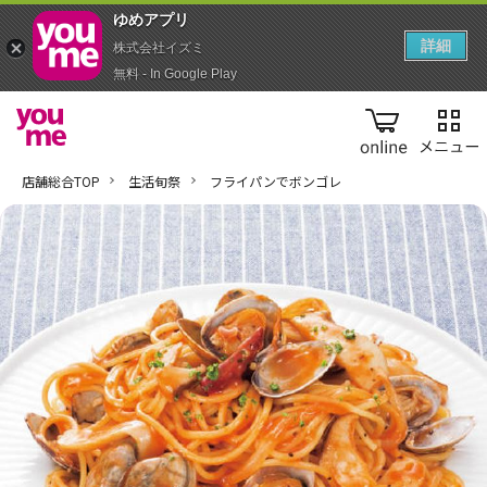
ゆめアプ‪リ‬
詳細
株式会社イズミ
無料 - In Google Play
online
店舗総合TOP
生活旬祭
フライパンでボンゴレ