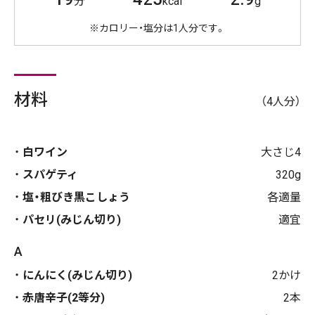
分
kcal
g
※カロリー・塩分は1人分です。
材料
（4人分）
白ワイン
大さじ4
スパゲティ
320g
塩・粗びき黒こしょう
各適量
パセリ(みじん切り)
適宜
A
にんにく(みじん切り)
2かけ
赤唐辛子(2等分)
2本