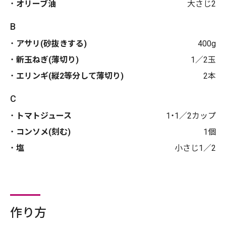
オリーブ油
大さじ2
B
アサリ(砂抜きする)
400g
新玉ねぎ(薄切り)
1／2玉
エリンギ(縦2等分して薄切り)
2本
C
トマトジュース
1・1／2カップ
コンソメ(刻む)
1個
塩
小さじ1／2
作り方