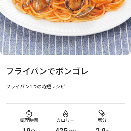
フライパンでボンゴレ
フライパン1つの時短レシピ
調理時間
カロリー
塩分
19
425
2.9