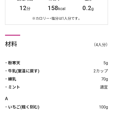
12
158
0.2
分
kcal
g
※カロリー・塩分は1人分です。
材料
（4人分）
粉寒天
5g
牛乳(室温に戻す)
2カップ
練乳
70g
ミント
適宜
A
いちご(粗く刻む)
100g