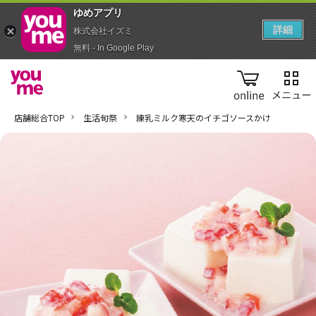
ゆめアプ‪リ‬
詳細
株式会社イズミ
無料 - In Google Play
online
店舗総合TOP
生活旬祭
練乳ミルク寒天のイチゴソースかけ