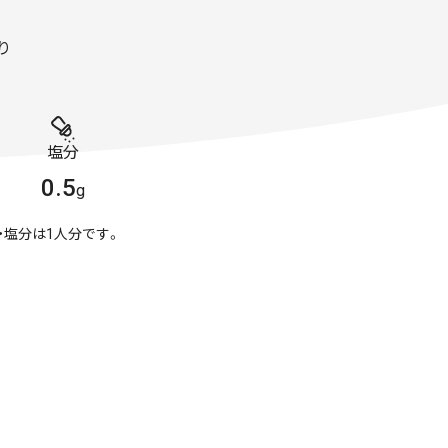
り
塩分
0.5
g
・塩分は1人分です。