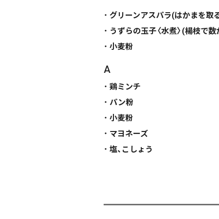
グリーンアスパラ(はかまを取る
うずらの玉子〈水煮〉(楊枝で数
小麦粉
A
鶏ミンチ
パン粉
小麦粉
マヨネーズ
塩、こしょう