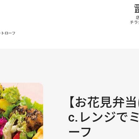
ートローフ
【お花見弁当
c.レンジで
ーフ