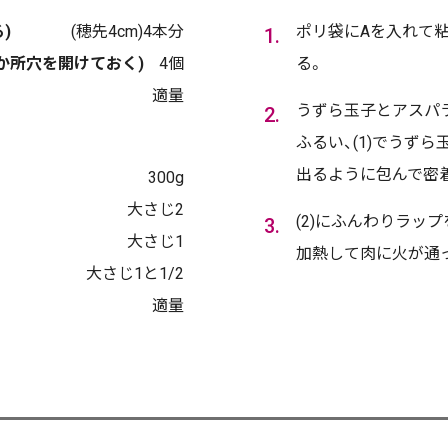
)
(穂先4cm)4本分
ポリ袋にAを入れて
か所穴を開けておく)
4個
る。
適量
うずら玉子とアスパ
ふるい、(1)でうず
出るように包んで密
300g
大さじ2
(2)にふんわりラップ
大さじ1
加熱して肉に火が通
大さじ1と1/2
適量