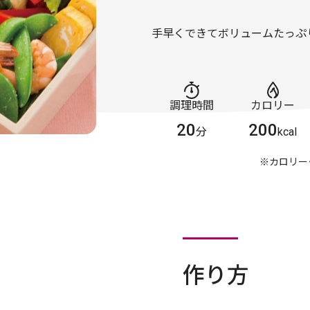
手早くできてボリュームたっぷ
調理時間
カロリー
20
200
分
kcal
※カロリー
作り方