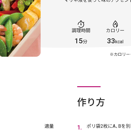
マリネ液を使って味のアクセン
調理時間
カロリー
15
33
分
kcal
※カロリー
作り方
適量
ポリ袋2枚にA、Bを