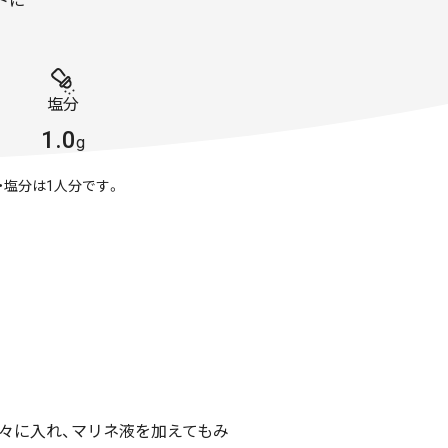
トに
塩分
1.0
g
・塩分は1人分です。
別々に入れ、マリネ液を加えてもみ