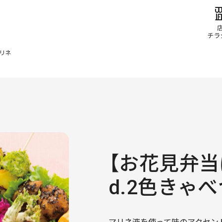
マリネ
【お花見弁当
d.2色きゃ