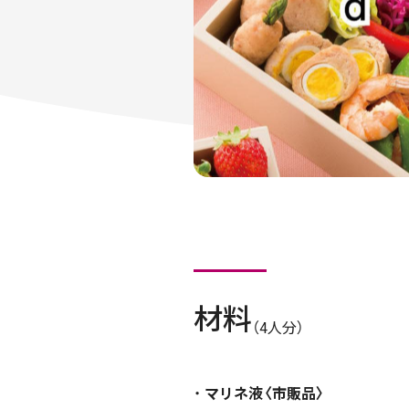
材料
（4人分）
マリネ液〈市販品〉