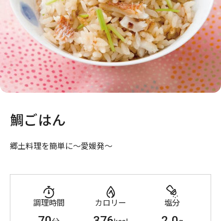
鯛ごはん
郷土料理を簡単に～愛媛発～
調理時間
カロリー
塩分
70
376
2.0