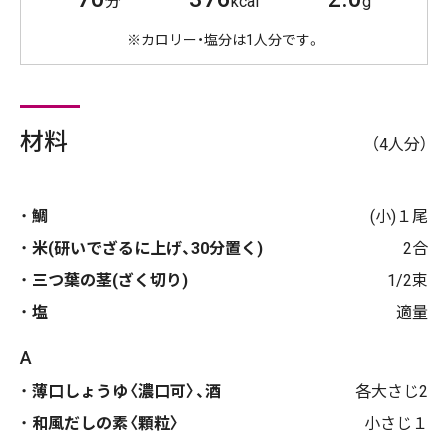
分
kcal
g
※カロリー・塩分は1人分です。
材料
（4人分）
鯛
(小)１尾
米(研いでざるに上げ、30分置く)
2合
三つ葉の茎(ざく切り)
1/2束
塩
適量
A
薄口しょうゆ〈濃口可〉、酒
各大さじ2
和風だしの素〈顆粒〉
小さじ１