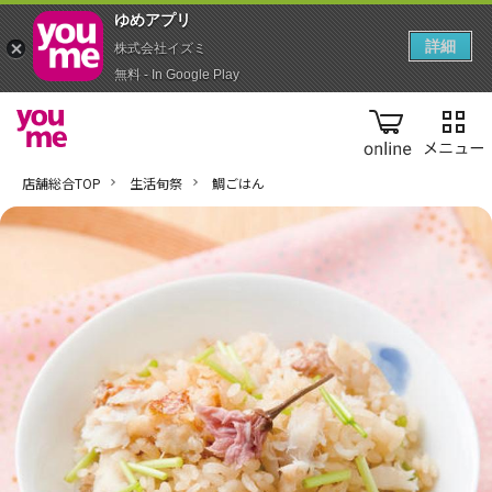
ゆめアプ‪リ‬
詳細
株式会社イズミ
無料 - In Google Play
online
店舗総合TOP
生活旬祭
鯛ごはん