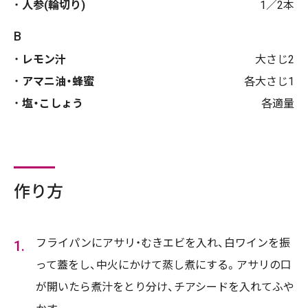
人参(輪切り)
1／2本
B
レモン汁
大さじ2
アマニ油・蜂蜜
各大さじ1
塩・こしょう
各適量
作り方
フライパンにアサリ・むきエビを入れ、白ワインを振
って蓋をし、中火にかけて蒸し煮にする。アサリの口
が開いたら煮汁をとり分け、チアシードを入れてふや