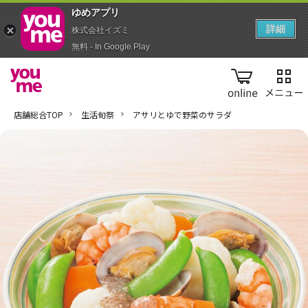
ゆめアプ‪リ‬
詳細
株式会社イズミ
無料 - In Google Play
online
店舗総合TOP
生活旬祭
アサリとゆで野菜のサラダ