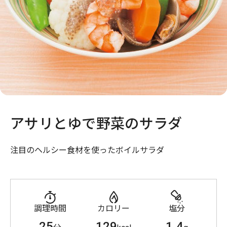
アサリとゆで野菜のサラダ
注目のヘルシー食材を使ったボイルサラダ
調理時間
カロリー
塩分
25
129
1.4