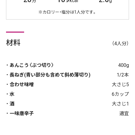
分
kcal
g
※カロリー・塩分は1人分です。
材料
（4人分）
あんこう〈ぶつ切り〉
400g
長ねぎ(青い部分も含めて斜め薄切り)
1/2本
合わせ味噌
大さじ5
水
6カップ
酒
大さじ1
一味唐辛子
適宜