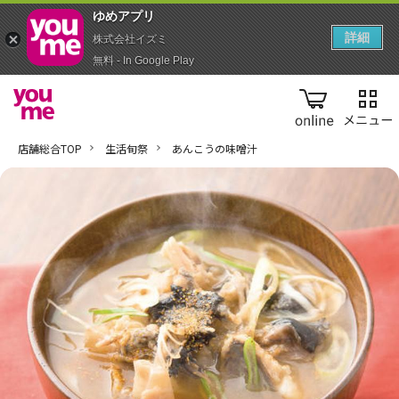
ゆめアプ‪リ‬
詳細
株式会社イズミ
無料 - In Google Play
online
店舗総合TOP
生活旬祭
あんこうの味噌汁