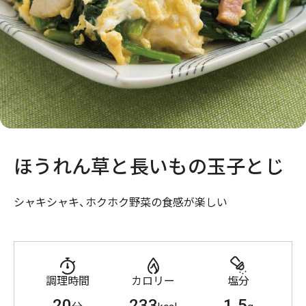
ほうれん草と長いもの玉子とじ
シャキシャキ、ホクホク野菜の食感が楽しい
調理時間
カロリー
塩分
20
233
1.5