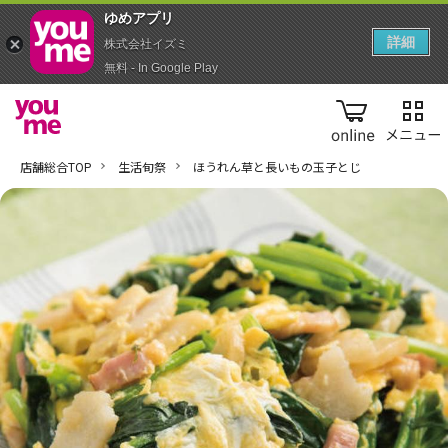
ゆめアプ‪リ‬
詳細
株式会社イズミ
無料 - In Google Play
online
店舗総合TOP
生活旬祭
ほうれん草と長いもの玉子とじ