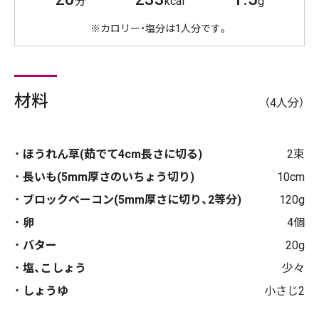
分
kcal
g
※カロリー・塩分は1人分です。
材料
（4人分）
ほうれん草(茹でて4cm長さに切る)
2束
長いも(5mm厚さのいちょう切り)
10cm
ブロックベーコン(5mm厚さに切り、2等分)
120g
卵
4個
バター
20g
塩、こしょう
少々
しょうゆ
小さじ2