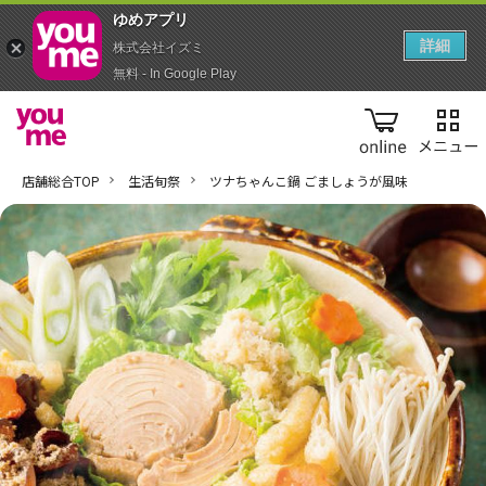
ゆめアプ‪リ‬
詳細
株式会社イズミ
無料 - In Google Play
online
店舗総合TOP
生活旬祭
ツナちゃんこ鍋 ごましょうが風味