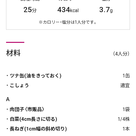
25
434
3.7
分
kcal
g
※カロリー・塩分は1人分です。
材料
（4人分）
ツナ缶(油をきっておく)
1缶
こしょう
適宜
A
肉団子〈市販品〉
1袋
白菜(4cm長さに切る)
1/4株
長ねぎ(1cm幅の斜め切り)
1本