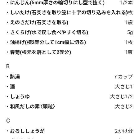
にんじん(5mm厚さの輪切りにし型で抜く)
1/2本
しいたけ(石突きを取り笠に十字の切り込みを入れる)
4枚
えのきだけ(石突きを取る)
1袋
きくらげ(水で戻し食べやすく切る)
5g
油揚げ(横2等分して1cm幅に切る)
1枚
春菊(根元を落として2等分)
1束
B
熱湯
７カップ
酒
大さじ1
しょうゆ
大さじ1/2
和風だしの素〈顆粒〉
大さじ2
C
おろししょうが
2かけ分