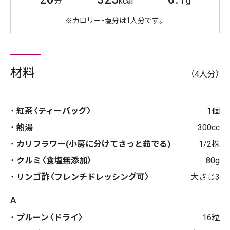
分
kcal
g
※カロリー・塩分は1人分です。
材料
（4人分）
紅茶〈ティーバッグ〉
1個
熱湯
300cc
カリフラワー(小房に分けてさっと茹でる)
1/2株
クルミ〈食塩無添加〉
80g
リンゴ酢〈フレンチドレッシング可〉
大さじ3
A
プルーン〈ドライ〉
16粒