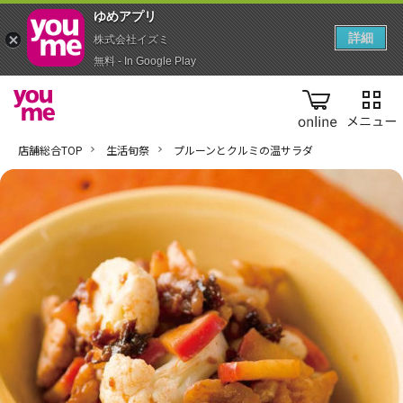
ゆめアプ‪リ‬
詳細
株式会社イズミ
無料 - In Google Play
online
店舗総合TOP
生活旬祭
プルーンとクルミの温サラダ