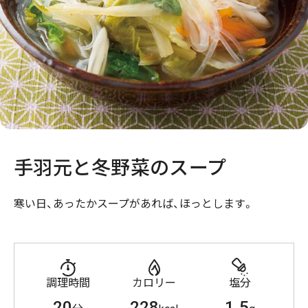
手羽元と冬野菜のスープ
寒い日、あったかスープがあれば、ほっとします。
調理時間
カロリー
塩分
20
228
1.5