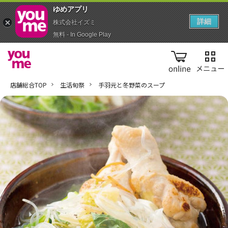
ゆめアプ‪リ‬
詳細
株式会社イズミ
無料 - In Google Play
online
店舗総合TOP
生活旬祭
手羽元と冬野菜のスープ