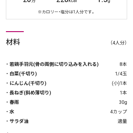
分
kcal
g
※カロリー・塩分は1人分です。
材料
（4人分）
若鶏手羽元(骨の両側に切り込みを入れる)
8本
白菜(千切り)
1/4玉
にんじん(千切り)
(小)1本
長ねぎ(斜め薄切り)
1本
春雨
30g
水
4カップ
サラダ油
適量