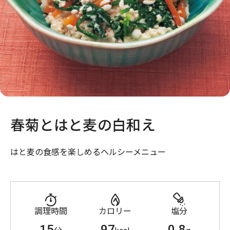
春菊とはと麦の白和え
はと麦の食感を楽しめるヘルシーメニュー
調理時間
カロリー
塩分
15
97
0.8