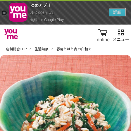
ゆめアプ‪リ‬
詳細
株式会社イズミ
無料 - In Google Play
online
店舗総合TOP
生活旬祭
春菊とはと麦の白和え