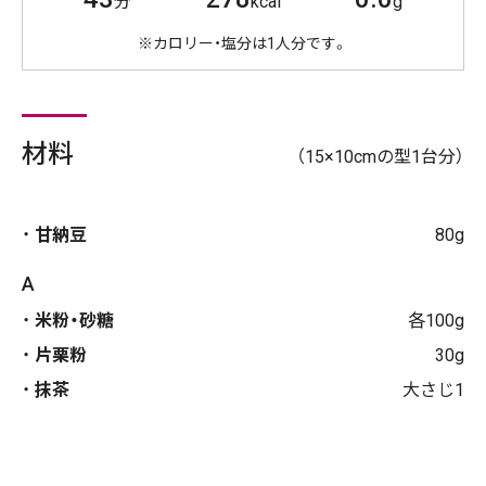
分
kcal
g
※カロリー・塩分は1人分です。
材料
（15×10cmの型1台分）
甘納豆
80g
A
米粉・砂糖
各100g
片栗粉
30g
抹茶
大さじ1