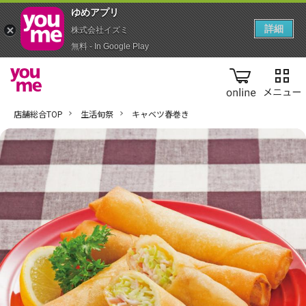
ゆめアプ‪リ‬
詳細
株式会社イズミ
無料 - In Google Play
online
店舗総合TOP
生活旬祭
キャベツ春巻き