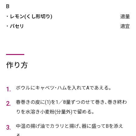
B
レモン(くし形切り)
適量
パセリ
適宜
作り方
ボウルにキャベツ･ハムを入れてAであえる。
春巻きの皮に(1)を1／8量ずつのせて巻き、巻き終わ
りを水溶き小麦粉(分量外)で留める。
中温の揚げ油でカラリと揚げ、器に盛ってBを添え
る。