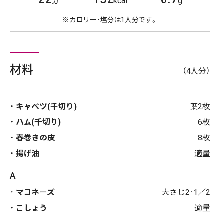
分
kcal
g
※カロリー・塩分は1人分です。
材料
（4人分）
キャベツ(千切り)
葉2枚
ハム(千切り)
6枚
春巻きの皮
8枚
揚げ油
適量
A
マヨネーズ
大さじ2･1／2
こしょう
適量