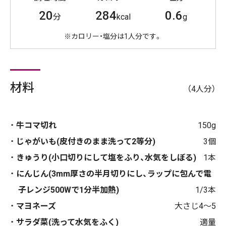
20
284
0.6
分
kcal
g
※カロリー・塩分は1人分です。
材料
（4人分）
牛コマ切れ
150g
じゃがいも(皮付きのまま洗って2等分)
3個
きゅうり(小口切りにして塩をふり、水気をしぼる)
1本
にんじん(3mm厚さの半月切りにし、ラップに包んで電
子レンジ500Wで1分半加熱)
1/3本
マヨネーズ
大さじ4～5
サラダ菜(洗って水気をふく)
適量