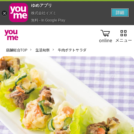
ゆめアプ‪リ‬
詳細
株式会社イズミ
無料 - In Google Play
online
店舗総合TOP
生活旬祭
牛肉ポテトサラダ