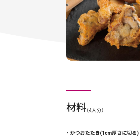
材料
（4人分）
かつおたたき(1cm厚さに切る)