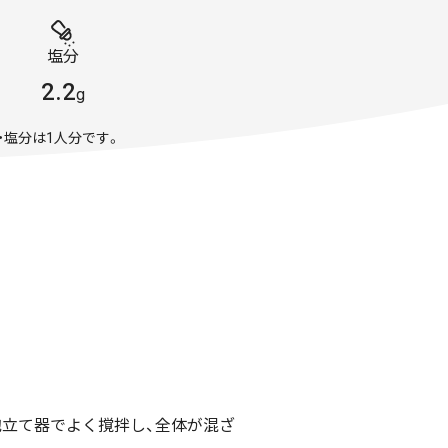
塩分
2.2
g
・塩分は1人分です。
泡立て器でよく撹拌し、全体が混ざ