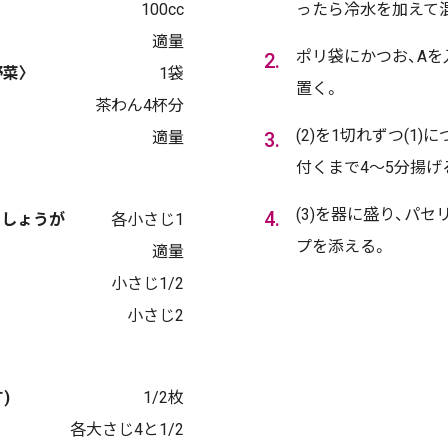
100cc
ったら冷水を加えて
適量
ポリ袋にかつお、Aを
菜〉
1袋
置く。
茶わん4杯分
(2)を1切れずつ(1
適量
付くまで4～5分揚げ
(3)を器に盛り、パ
ししょうが
各小さじ1
プを添える。
適量
小さじ1/2
小さじ2
)
1/2枚
各大さじ4と1/2