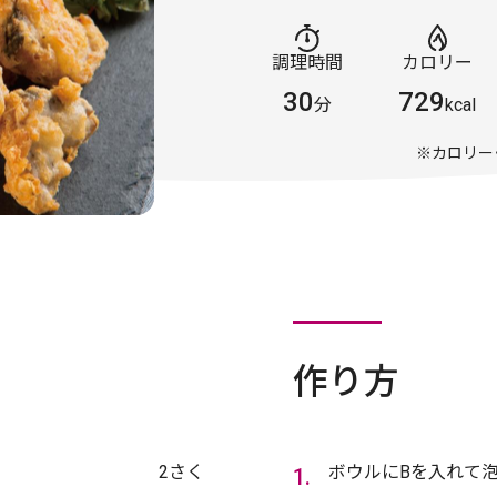
調理時間
カロリー
30
729
分
kcal
※カロリー
作り方
2さく
ボウルにBを入れて