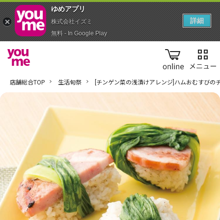
ゆめアプ‪リ‬
詳細
株式会社イズミ
無料 - In Google Play
online
店舗総合TOP
生活旬祭
[チンゲン菜の浅漬けアレンジ]ハムおむすびの