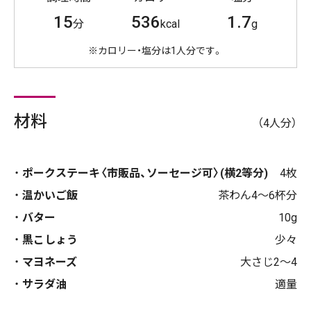
15
536
1.7
分
kcal
g
※カロリー・塩分は1人分です。
材料
（4人分）
ポークステーキ〈市販品、ソーセージ可〉(横2等分)
4枚
温かいご飯
茶わん4〜6杯分
バター
10g
黒こしょう
少々
マヨネーズ
大さじ2〜4
サラダ油
適量