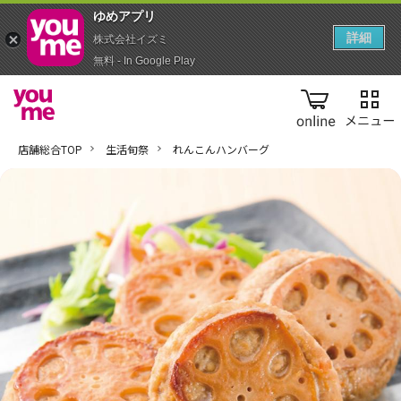
ゆめアプ‪リ‬
詳細
株式会社イズミ
無料 - In Google Play
online
店舗総合TOP
生活旬祭
れんこんハンバーグ