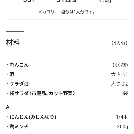
分
kcal
g
※カロリー・塩分は1人分です。
材料
（4人分）
れんこん
(小)2節
酒
大さじ1
サラダ油
大さじ2
袋サラダ〈市販品、カット野菜〉
1袋
A
にんじん(みじん切り)
1/4本
鶏ミンチ
300g