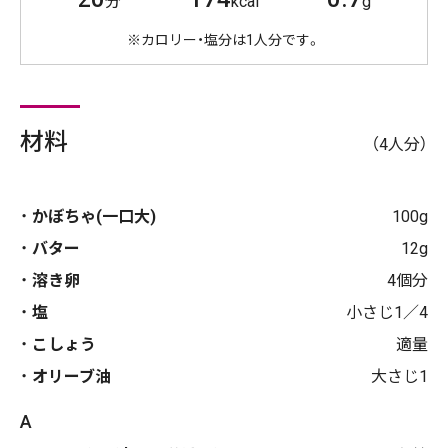
分
kcal
g
※カロリー・塩分は1人分です。
材料
（4人分）
かぼちゃ(一口大)
100g
バター
12g
溶き卵
4個分
塩
小さじ1／4
こしょう
適量
オリーブ油
大さじ1
A