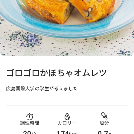
ゴロゴロかぼちゃオムレツ
広島国際大学の学生が考えました
調理時間
カロリー
塩分
20
174
0.7