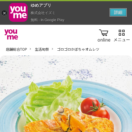
ゆめアプ‪リ‬
詳細
株式会社イズミ
無料 - In Google Play
online
店舗総合TOP
生活旬祭
ゴロゴロかぼちゃオムレツ