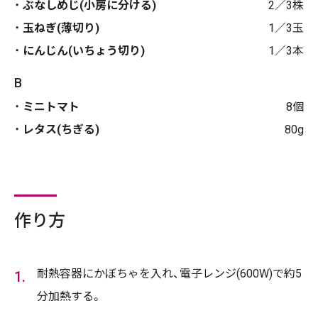
ぶなしめじ(小房に分ける)
2／3株
玉ねぎ(薄切り)
1／3玉
にんじん(いちょう切り)
1／3本
B
ミニトマト
8個
レタス(ちぎる)
80g
作り方
耐熱容器にかぼちゃを入れ、電子レンジ(600W)で約5
分加熱する。