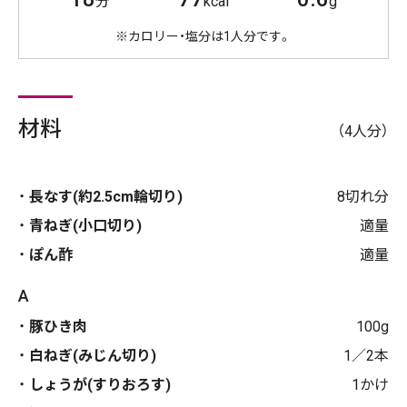
分
kcal
g
※カロリー・塩分は1人分です。
材料
（4人分）
長なす(約2.5cm輪切り)
8切れ分
青ねぎ(小口切り)
適量
ぽん酢
適量
A
豚ひき肉
100g
白ねぎ(みじん切り)
1／2本
しょうが(すりおろす)
1かけ