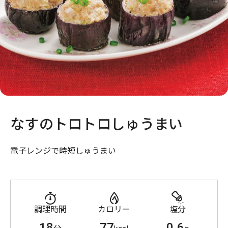
なすのトロトロしゅうまい
電子レンジで時短しゅうまい
調理時間
カロリー
塩分
18
77
0.6