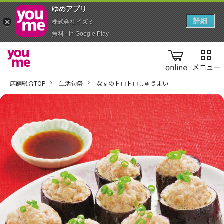
ゆめアプ‪リ‬
詳細
株式会社イズミ
無料 - In Google Play
online
店舗総合TOP
生活旬祭
なすのトロトロしゅうまい