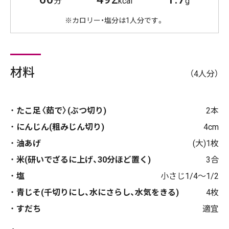
分
kcal
g
※カロリー・塩分は1人分です。
材料
（4人分）
たこ足〈茹で〉(ぶつ切り)
2本
にんじん(粗みじん切り)
4cm
油あげ
(大)1枚
米(研いでざるに上げ、30分ほど置く)
3合
塩
小さじ1/4～1/2
青じそ(千切りにし、水にさらし、水気をきる)
4枚
すだち
適宜