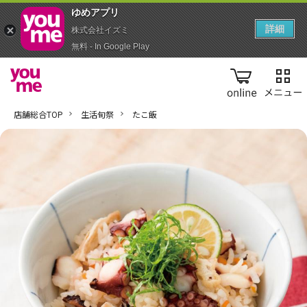
ゆめアプ‪リ‬
詳細
株式会社イズミ
無料 - In Google Play
online
店舗総合TOP
生活旬祭
たこ飯