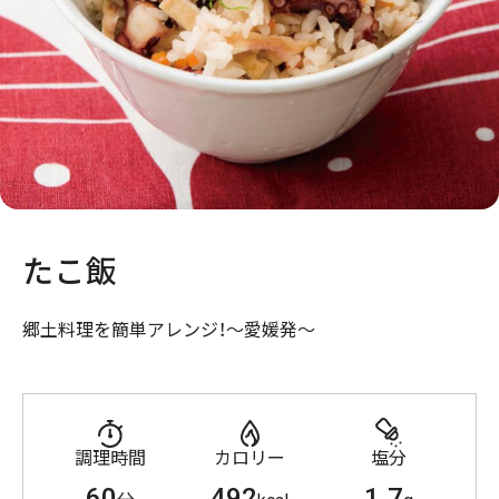
たこ飯
郷土料理を簡単アレンジ！～愛媛発～
調理時間
カロリー
塩分
60
492
1.7