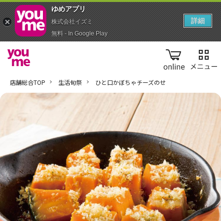
ゆめアプ‪リ‬
詳細
株式会社イズミ
無料 - In Google Play
online
店舗総合TOP
生活旬祭
ひと口かぼちゃチーズのせ