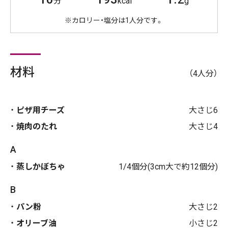
分
kcal
g
※カロリー・塩分は1人分です。
材料
（4人分）
ピザ用チーズ
大さじ6
焼肉のたれ
大さじ4
A
蒸しかぼちゃ
1/4個分(3cm大で約12個分)
B
パン粉
大さじ2
オリーブ油
小さじ2