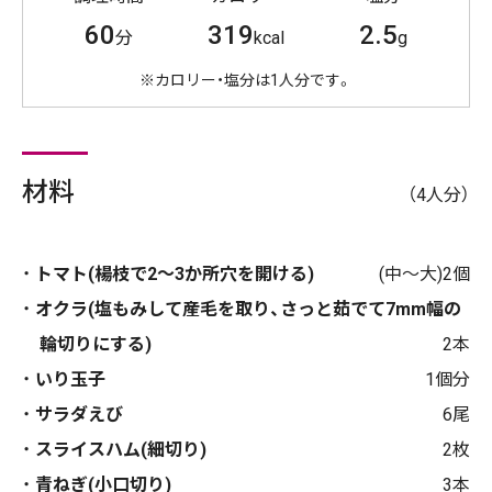
60
319
2.5
分
kcal
g
※カロリー・塩分は1人分です。
材料
（4人分）
トマト(楊枝で2〜3か所穴を開ける)
(中〜大)2個
オクラ(塩もみして産毛を取り、さっと茹でて7mm幅の
輪切りにする)
2本
いり玉子
1個分
サラダえび
6尾
スライスハム(細切り)
2枚
青ねぎ(小口切り)
3本