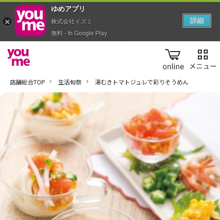
ゆめアプ‪リ‬
詳細
株式会社イズミ
無料 - In Google Play
online
店舗総合TOP
生活旬祭
湯むきトマトジュレで彩りそうめん