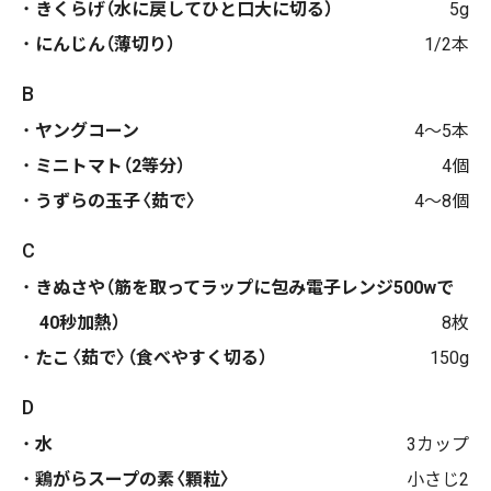
きくらげ（水に戻してひと口大に切る）
5g
にんじん（薄切り）
1/2本
B
ヤングコーン
4〜5本
ミニトマト（2等分）
4個
うずらの玉子〈茹で〉
4〜8個
C
きぬさや（筋を取ってラップに包み電子レンジ500wで
40秒加熱）
8枚
たこ〈茹で〉（食べやすく切る）
150g
D
水
3カップ
鶏がらスープの素〈顆粒〉
小さじ2