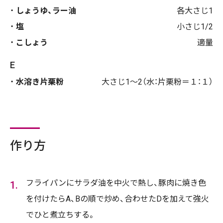
しょうゆ、ラー油
各大さじ1
塩
小さじ1/2
こしょう
適量
E
水溶き片栗粉
大さじ1～2（水：片栗粉＝１：１）
作り方
フライパンにサラダ油を中火で熱し、豚肉に焼き色
を付けたらA、Bの順で炒め、合わせたDを加えて強火
でひと煮立ちする。