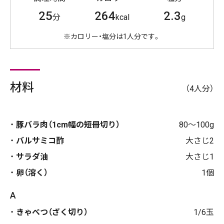
25
264
2.3
分
kcal
g
※カロリー・塩分は1人分です。
材料
（4人分）
豚バラ肉（1cm幅の短冊切り）
80～100g
バルサミコ酢
大さじ2
サラダ油
大さじ1
卵（溶く）
1個
A
きゃべつ（ざく切り）
1/6玉