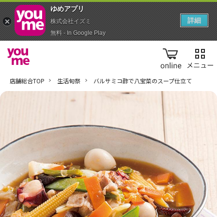
ゆめアプ‪リ‬
詳細
株式会社イズミ
無料 - In Google Play
online
店舗総合TOP
生活旬祭
バルサミコ酢で八宝菜のスープ仕立て