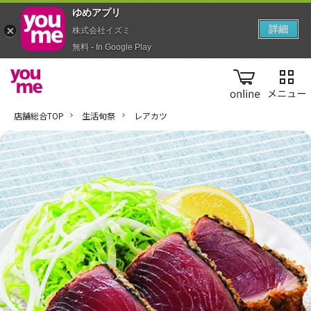
ゆめアプ‪リ‬
詳細
株式会社イズミ
無料 - In Google Play
online
店舗総合TOP
生活旬祭
レアカツ