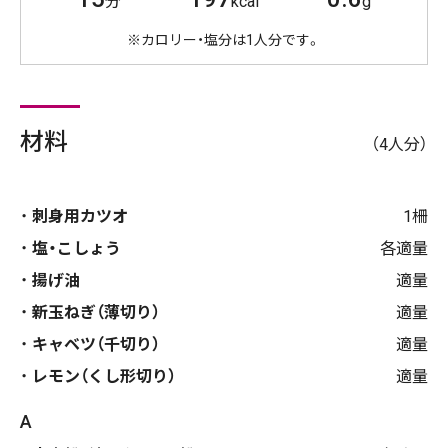
分
kcal
g
※カロリー・塩分は1人分です。
材料
（4人分）
刺身用カツオ
1柵
塩・こしょう
各適量
揚げ油
適量
新玉ねぎ（薄切り）
適量
キャベツ（千切り）
適量
レモン（くし形切り）
適量
A