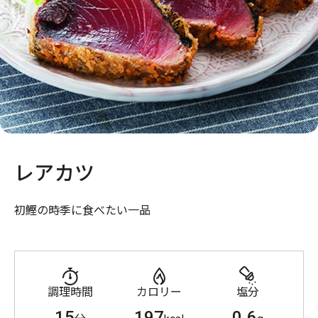
レアカツ
初鰹の時季に食べたい一品
調理時間
カロリー
塩分
15
197
0.6