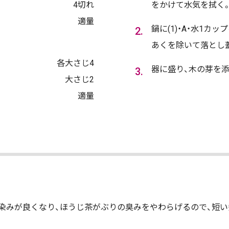
4切れ
をかけて水気を拭く
適量
鍋に(1)・A・水1カ
あくを除いて落とし蓋
各大さじ4
器に盛り、木の芽を添
大さじ2
適量
染みが良くなり、ほうじ茶がぶりの臭みをやわらげるので、短