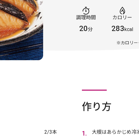
調理時間
カロリー
20
283
分
kcal
※カロリー
作り方
2/3本
大根はあらかじめ冷